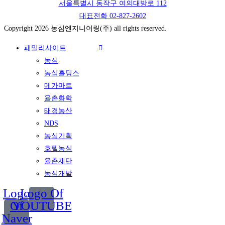
서울특별시 동작구 여의대방로 112
대표전화 02-827-2602
Copyright 2026 농심엔지니어링(주) all rights reserved.
패밀리사이트
농심
농심홀딩스
메가마트
율촌화학
태경농산
NDS
농심기획
호텔농심
율촌재단
농심개발
Logo
Logo Of
Of
YOUTUBE
Naver