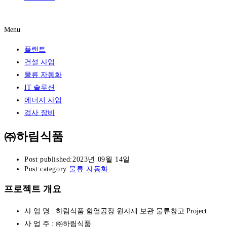
레퍼런스
Menu
플랜트
건설 사업
물류 자동화
IT 솔루션
에너지 사업
검사 장비
㈜하림식품
Post published:
2023년 09월 14일
Post category:
물류 자동화
프로젝트 개요
사 업 명 : 하림식품 함열공장 원자재 보관 물류창고 Project
사 업 주 : ㈜하림식품