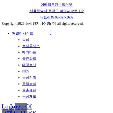
이메일무단수집거부
서울특별시 동작구 여의대방로 112
대표전화 02-827-2602
Copyright 2026 농심엔지니어링(주) all rights reserved.
패밀리사이트
농심
농심홀딩스
메가마트
율촌화학
태경농산
NDS
농심기획
호텔농심
율촌재단
농심개발
Logo
Logo Of
Of
YOUTUBE