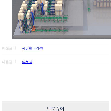
이전글
깨끗한나라㈜
다음글
㈜농심
목록으로
브로슈어