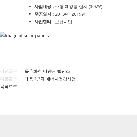
사업내용
: 소형 태양광 설치 (30kW)
준공일자
: 2013년~2019년
사업형태
: 보급사업
이전글
율촌화학 태양광 발전소
다음글
태웅 1,2차 에너지절감사업
목록으로