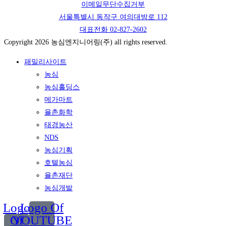
이메일무단수집거부
서울특별시 동작구 여의대방로 112
대표전화 02-827-2602
Copyright 2026 농심엔지니어링(주) all rights reserved.
패밀리사이트
농심
농심홀딩스
메가마트
율촌화학
태경농산
NDS
농심기획
호텔농심
율촌재단
농심개발
Logo
Logo Of
Of
YOUTUBE