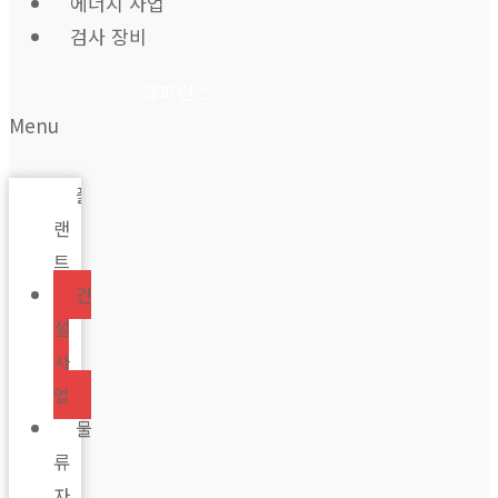
에너지 사업
검사 장비
레퍼런스
Menu
플
랜
트
건
설
사
업
물
류
자