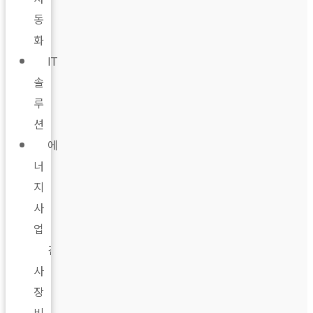
동
화
IT
솔
루
션
에
너
지
사
업
검
사
장
비