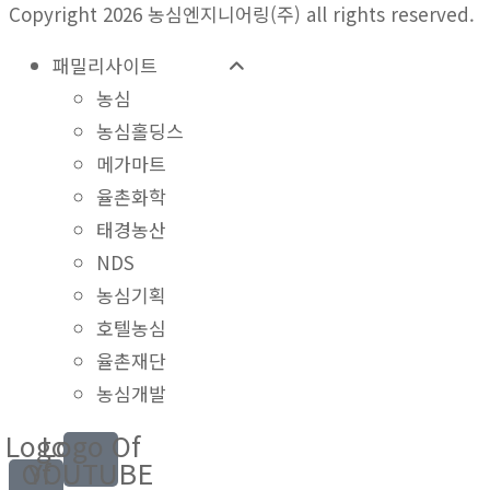
Copyright 2026 농심엔지니어링(주) all rights reserved.
패밀리사이트
농심
농심홀딩스
메가마트
율촌화학
태경농산
NDS
농심기획
호텔농심
율촌재단
농심개발
Logo
Logo Of
Of
YOUTUBE