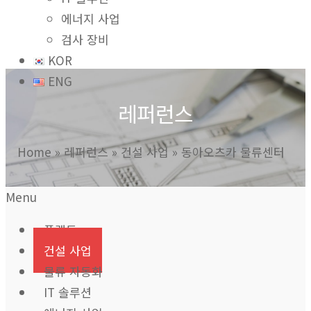
에너지 사업
검사 장비
KOR
ENG
레퍼런스
Home
»
레퍼런스
»
건설 사업
»
동아오츠카 물류센터
Menu
플랜트
건설 사업
물류 자동화
IT 솔루션